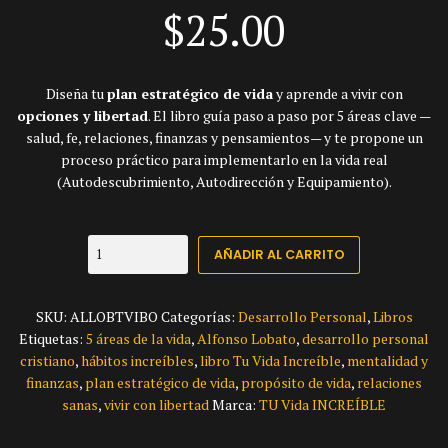
$
25.00
Diseña tu
plan estratégico de vida
y aprende a vivir con
opciones y libertad
. El libro guía paso a paso por 5 áreas clave —
salud, fe, relaciones, finanzas y pensamientos— y te propone un
proceso práctico para implementarlo en la vida real
(Autodescubrimiento, Autodirección y Equipamiento).
TU
AÑADIR AL CARRITO
Vida
INCREÍBLE
—
SKU:
ALLOBTVIBO
Categorías:
Desarrollo Personal
,
Libros
Alfonso
Etiquetas:
5 áreas de la vida
,
Alfonso Lobato
,
desarrollo personal
Lobato
cristiano
,
hábitos increíbles
,
libro Tu Vida Increíble
,
mentalidad y
cantidad
finanzas
,
plan estratégico de vida
,
propósito de vida
,
relaciones
sanas
,
vivir con libertad
Marca:
TU Vida INCREÍBLE